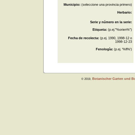
Municipio:
(seleccione una provincia primero)
Herbario:
Serie y número en la serie:
Etiqueta:
(p.ej."%orien%")
Fecha de recolecta:
(p.ej. 1990, 1998-12 o
1998-12-23
Fenología:
(p.ej. '%fl%')
Botanischer Garten und Bot
©
2019,