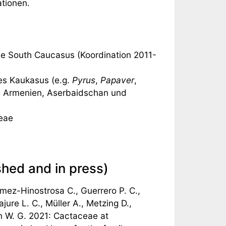
tionen.
the South Caucasus (Koordination 2011-
es Kaukasus (e.g.
Pyrus
,
Papaver
,
s Armenien, Aserbaidschan und
eae
shed and in press)
ómez-Hinostrosa C., Guerrero P. C.,
ure L. C., Müller A., Metzing D.,
n W. G. 2021: Cactaceae at