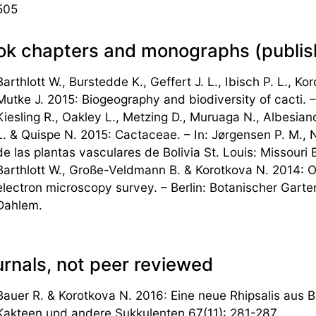
505
ok chapters and monographs (publish
Barthlott W., Burstedde K., Geffert J. L., Ibisch P. L., Ko
Mutke J. 2015: Biogeography and biodiversity of cacti. 
Kiesling R., Oakley L., Metzing D., Muruaga N., Albesian
L. & Quispe N. 2015: Cactaceae. – In: Jørgensen P. M., 
de las plantas vasculares de Bolivia St. Louis: Missouri
Barthlott W., Große-Veldmann B. & Korotkova N. 2014: O
electron microscopy survey. – Berlin: Botanischer Gart
Dahlem.
rnals, not peer reviewed
Bauer R. & Korotkova N. 2016: Eine neue Rhipsalis aus Bras
Kakteen und andere Sukkulenten 67(11): 281-287.