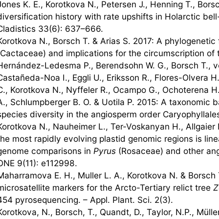
Jones K. E., Korotkova N., Petersen J., Henning T., Bors
diversification history with rate upshifts in Holarctic be
Cladistics 33(6): 637–666.
Korotkova N., Borsch T. & Arias S. 2017: A phylogeneti
(Cactaceae) and implications for the circumscription of 
Hernández-Ledesma P., Berendsohn W. G., Borsch T., von
Castañeda-Noa I., Eggli U., Eriksson R., Flores-Olvera H
C., Korotkova N., Nyffeler R., Ocampo G., Ochoterena H
A., Schlumpberger B. O. & Uotila P. 2015: A taxonomic b
species diversity in the angiosperm order Caryophyllale
Korotkova N., Nauheimer L., Ter-Voskanyan H., Allgaier 
the most rapidly evolving plastid genomic regions is line
genome comparisons in
Pyrus
(Rosaceae) and other ang
ONE 9(11): e112998.
Maharramova E. H., Muller L. A., Korotkova N. & Borsch
microsatellite markers for the Arcto-Tertiary relict tree
Z
454 pyrosequencing. – Appl. Plant. Sci. 2(3).
Korotkova, N., Borsch, T., Quandt, D., Taylor, N.P., Mülle