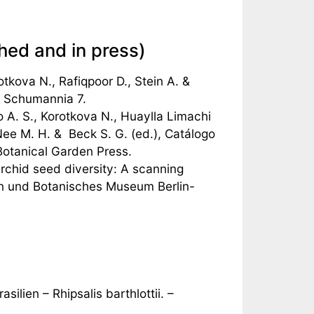
ed and in press)
rotkova N., Rafiqpoor D., Stein A. &
– Schumannia 7.
o A. S., Korotkova N., Huaylla Limachi
Nee M. H. & Beck S. G. (ed.), Catálogo
 Botanical Garden Press.
rchid seed diversity: A scanning
en und Botanisches Museum Berlin-
ilien – Rhipsalis barthlottii. –