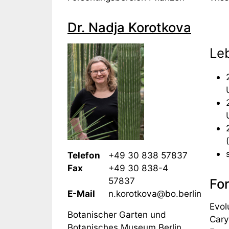
Dr. Nadja Korotkova
Le
Telefon
+49 30 838 57837
Fax
+49 30 838-4
57837
Fo
E-Mail
n.korotkova@bo.berlin
Evol
Botanischer Garten und
Cary
Botanisches Museum Berlin