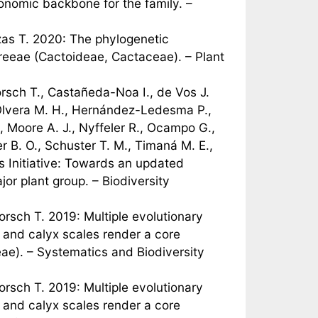
onomic backbone for the family. –
zas T. 2020: The phylogenetic
reeae (Cactoideae, Cactaceae). – Plant
orsch T., Castañeda-Noa I., de Vos J.
s-Olvera M. H., Hernández-Ledesma P.,
 Moore A. J., Nyffeler R., Ocampo G.,
r B. O., Schuster T. M., Timaná M. E.,
s Initiative: Towards an updated
 plant group. – Biodiversity
Borsch T. 2019: Multiple evolutionary
s and calyx scales render a core
ae). – Systematics and Biodiversity
Borsch T. 2019: Multiple evolutionary
s and calyx scales render a core