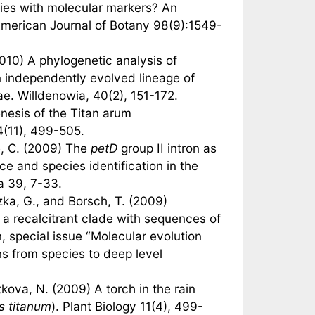
ecies with molecular markers? An
American Journal of Botany 98(9):1549-
2010) A phylogenetic analysis of
 independently evolved lineage of
. Willdenowia, 40(2), 151-172.
nesis of the Titan arum
 4(11), 499-505.
e, C. (2009) The
petD
group II intron as
ce and species identification in the
 39, 7-33.
zka, G., and Borsch, T. (2009)
 a recalcitrant clade with sequences of
n, special issue “Molecular evolution
ns from species to deep level
otkova, N. (2009) A torch in the rain
s titanum
). Plant Biology 11(4), 499-