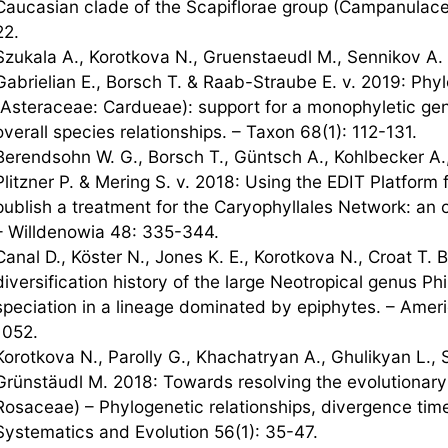
Caucasian clade of the Scapiflorae group (Campanulacea
22.
Szukala A., Korotkova N., Gruenstaeudl M., Sennikov A. N
Gabrielian E., Borsch T. & Raab-Straube E. v. 2019: Phy
(Asteraceae: Cardueae): support for a monophyletic gen
overall species relationships. – Taxon 68(1): 112-131.
Berendsohn W. G., Borsch T., Güntsch A., Kohlbecker A., 
Plitzner P. & Mering S. v. 2018: Using the EDIT Platfor
publish a treatment for the Caryophyllales Network: an 
– Willdenowia 48: 335-344.
Canal D., Köster N., Jones K. E., Korotkova N., Croat T.
diversification history of the large Neotropical genus P
speciation in a lineage dominated by epiphytes. – Amer
1052.
Korotkova N., Parolly G., Khachatryan A., Ghulikyan L., 
Grünstäudl M. 2018: Towards resolving the evolutionary
Rosaceae) – Phylogenetic relationships, divergence times
Systematics and Evolution 56(1): 35-47.