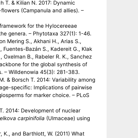
ch T. & Kilian N. 2017: Dynamic
ll-flowers (Campanula and allies). –
c framework for the Hylocereeae
the genera. – Phytotaxa 327(1): 1-46.
 Mering S., Akhani H., Arias S.,
., Fuentes-Bazán S., Kadereit G., Klak
., Oxelman B., Rabeler R. K., Sanchez
ackbone for the global synthesis of
s. – Willdenowia 45(3): 281-383.
M. & Borsch T. 2014: Variability among
age-specific: Implications of pairwise
iosperms for marker choice. – PLoS
 T. 2014: Development of nuclear
elkova carpinifolia
(Ulmaceae) using
r, K., and Barthlott, W. (2011) What