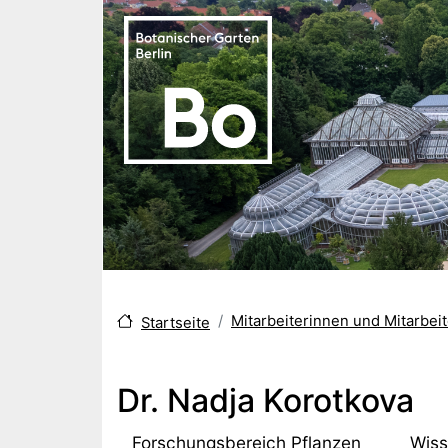
Direkt zum Inhalt
Mitarbeiterinnen und Mitarbe
Startseite
Dr. Nadja Korotkova
Forschungsbereich Pflanzen
Wiss