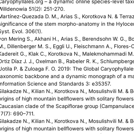
Caryophyllales.org – a dynamic online species-level tax
Willdenowia 51(2): 251-270.
Martínez-Quezada D. M., Arias S., Korotkova N. & Terra
significance of the stem morpho-anatomy in the Hyloce
Syst. Evol. 306(1).
von Mering S., Akhani H., Arias S., Berendsohn W. G., B
M., Dillenberger M. S., Eggli U., Fleischmann A., Flore
Kadereit G., Klak C., Korotkova N., Malekmohammadi M.,
Ortiz Díaz J. J., Oxelman B., Rabeler R. K., Schlumpberge
Uotila P. & Zuloaga F. O. 2019: The Global Caryophyllale
taxonomic backbone and a dynamic monograph of a major
Information Science and Standards 3: e35357.
Silakadze N., Kilian N., Korotkova N., Mosulishvili M. & 
origins of high mountain bellflowers with solitary flower
Caucasian clade of the Scapiflorae group (Campanulace
17(7): 690–711.
Silakadze N., Kilian N., Korotkova N., Mosulishvili M. & 
origins of high mountain bellflowers with solitary flower