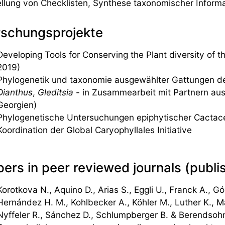
ellung von Checklisten, Synthese taxonomischer Informa
rschungsprojekte
Developing Tools for Conserving the Plant diversity of 
2019)
Phylogenetik und taxonomie ausgewählter Gattungen d
Dianthus
,
Gleditsia
- in Zusammearbeit mit Partnern au
Georgien)
Phylogenetische Untersuchungen epiphytischer Cactac
Koordination der Global Caryophyllales Initiative
ers in peer reviewed journals (publi
Korotkova N., Aquino D., Arias S., Eggli U., Franck A., G
Hernández H. M., Kohlbecker A., Köhler M., Luther K., Maj
Nyffeler R., Sánchez D., Schlumpberger B. & Berendsoh