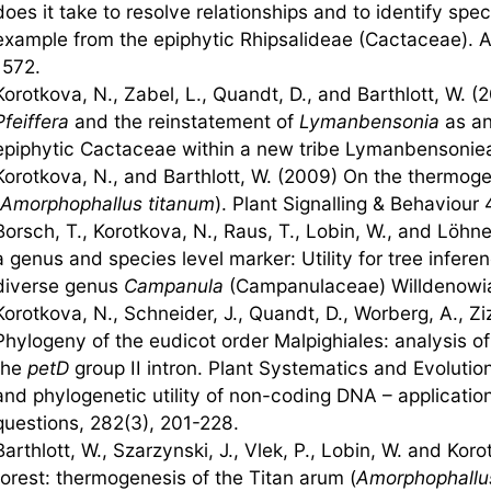
does it take to resolve relationships and to identify sp
example from the epiphytic Rhipsalideae (Cactaceae). 
1572.
Korotkova, N., Zabel, L., Quandt, D., and Barthlott, W. (
Pfeiffera
and the reinstatement of
Lymanbensonia
as an
epiphytic Cactaceae within a new tribe Lymanbensonieae
Korotkova, N., and Barthlott, W. (2009) On the thermoge
Amorphophallus titanum
). Plant Signalling & Behaviour
Borsch, T., Korotkova, N., Raus, T., Lobin, W., and Löhn
a genus and species level marker: Utility for tree inferen
diverse genus
Campanula
(Campanulaceae) Willdenowia
Korotkova, N., Schneider, J., Quandt, D., Worberg, A., Zi
Phylogeny of the eudicot order Malpighiales: analysis of
the
petD
group II intron. Plant Systematics and Evolutio
and phylogenetic utility of non-coding DNA – applicatio
questions, 282(3), 201-228.
Barthlott, W., Szarzynski, J., Vlek, P., Lobin, W. and Kor
forest: thermogenesis of the Titan arum (
Amorphophallu