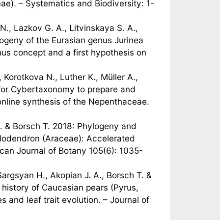
e). – Systematics and Biodiversity: 1-
., Lazkov G. A., Litvinskaya S. A.,
logeny of the Eurasian genus Jurinea
us concept and a first hypothesis on
Korotkova N., Luther K., Müller A.,
m for Cybertaxonomy to prepare and
online synthesis of the Nepenthaceae.
 B. & Borsch T. 2018: Phylogeny and
hilodendron (Araceae): Accelerated
ican Journal of Botany 105(6): 1035-
Sargsyan H., Akopian J. A., Borsch T. &
 history of Caucasian pears (Pyrus,
 and leaf trait evolution. – Journal of