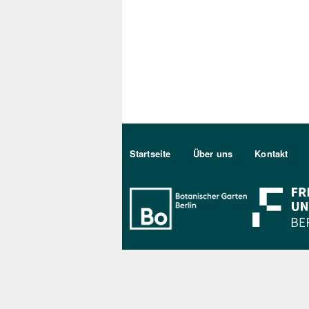
Sekundärmenu DE
Startseite
Über uns
Kontakt
Bo Berlin Log