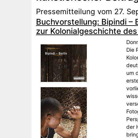
Pressemitteilung vom 27. S
Buchvorstellung: Bipindi – 
zur Kolonialgeschichte de
Donn
Die 
Kolo
deut
um d
erst
vorl
wiss
vers
Foto
Pers
der 
brin