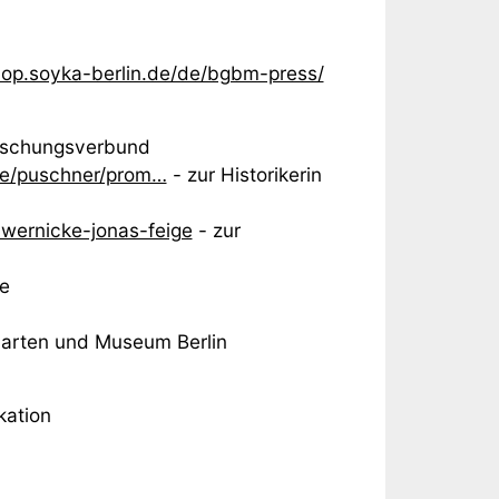
shop.soyka-berlin.de/de/bgbm-press/
rschungsverbund
che/puschner/prom…
- zur Historikerin
wernicke-jonas-feige
- zur
ke
arten und Museum Berlin
kation