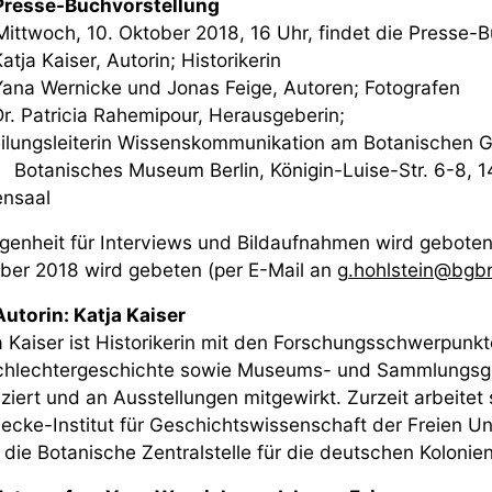
Presse-Buchvorstellung
ittwoch, 10. Oktober 2018, 16 Uhr, findet die Presse-Bu
tja Kaiser, Autorin; Historikerin
na Wernicke und Jonas Feige, Autoren; Fotografen
. Patricia Rahemipour, Herausgeberin;
ilungsleiterin Wissenskommunikation am Botanischen Ga
 Botanisches Museum Berlin, Königin-Luise-Str. 6-8, 1
ensaal
genheit für Interviews und Bildaufnahmen wird geboten.
ber 2018 wird gebeten (per E-Mail an
g.hohlstein@bgb
Autorin: Katja Kaiser
a Kaiser ist Historikerin mit den Forschungsschwerpunkt
hlechtergeschichte sowie Museums- und Sammlungsges
iziert und an Ausstellungen mitgewirkt. Zurzeit arbeitet
ecke-Institut für Geschichtswissenschaft der Freien Univ
 die Botanische Zentralstelle für die deutschen Kolonien