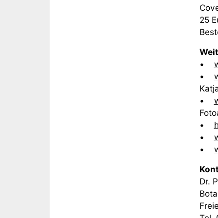
Cove
25 E
Best
Weit
•
•
w
Katj
•
Foto
•
•
•
Kont
Dr. 
Bota
Frei
Tel.