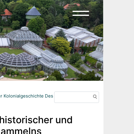
Suche
 Zur Kolonialgeschichte Des Sammelns
shistorischer und
 Sammelns