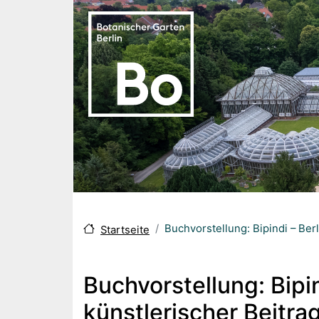
Direkt zum Inhalt
Buchvorstellung: Bipindi – Be
Startseite
Buchvorstellung: Bipin
künstlerischer Beitr