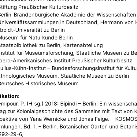
iftung Preußischer Kulturbesitz
rlin-Brandenburgische Akademie der Wissenschaften
iversitätssammlungen in Deutschland, Hermann von He
oldt-Universität zu Berlin
seum für Naturkunde Berlin
aatsbibliothek zu Berlin, Kartenabteilung
stitut für Museumsforschung, Staatliche Museen zu Ber
ero-Amerikanisches Institut Preußischer Kulturbesitz
lius-Kühn-Institut – Bundesforschungsinstitut für Kultu
hnologisches Museum, Staatliche Museen zu Berlin
utsches Historisches Museum
ikation:
mipour, P. (Hrsg.) 2018: Bipindi – Berlin. Ein wissenscha
rag zur Kolonialgeschichte des Sammelns mit Text von K
pektive von Yana Wernicke und Jonas Feige. – KOSMOS 
lungen, Bd. 1. – Berlin: Botanischer Garten und Botan
92-29-6,