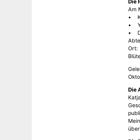
Die 
Am M
• Ka
• Ya
• Dr
Abte
Ort:
Blüt
Gele
Okto
Die 
Katj
Gesc
publ
Mein
über