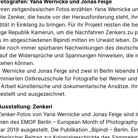
Fotografen: Yana Wernicke und Jonas Feige
ihren zeitgenössischen Fotos erzählen Yana Wernicke u
lie Zenker, die heute vor der Herausforderung steht, ih
tität in Einklang zu bringen. Für ihr Projekt reisten die 
ige Republik Kamerun, um die Nachfahren Zenkers zu po
 im abgeschiedenen Bipindi mitten im Urwald leben. Die
die noch immer spürbaren Nachwirkungen des deutsch
auf die Widersprüche und Spannungen hinweisen, die 
tehen können.
 Wernicke und Jonas Feige sind zwei in Berlin lebende 
mmierten Ostkreuzschule für Fotografie bei Werner und 
r Arbeit künstlerische und dokumentarische Ansätze. Ihr
estellt und ausgezeichnet.
Ausstellung: Zenkeri
Zenker-Fotos von Yana Wernicke und Jonas Feige sind 
en des EMOP Berlin – European Month of Photography 2
ar 2019 ausgestellt. Die Publikation „Bipindi – Berlin. E
tlerischer Beitrag zur Kolonialgeschichte des Sammelns“ 