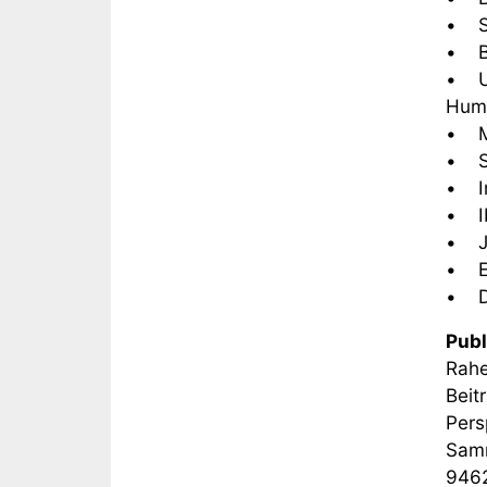
• St
• Be
• Un
Humb
• Mu
• St
• In
• Ib
• Ju
• Et
• De
Publ
Rahe
Beit
Pers
Samm
9462