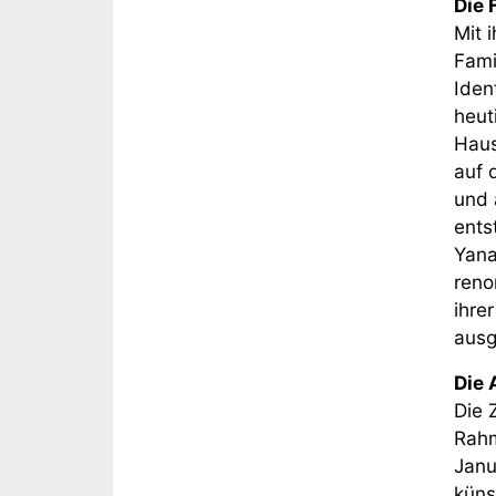
Die 
Mit 
Fami
Iden
heut
Haus
auf 
und 
ents
Yana
reno
ihre
ausg
Die 
Die 
Rahm
Janu
küns