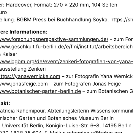
r: Hardcover, Format: 270 x 220 mm, 104 Seiten
uro
ellung: BGBM Press bei Buchhandlung Soyka:
https://
ere Informationen:
www.forschungsperspektive-sammlungen.de/
- zum Fo
ww.geschkult.fu-berlin.de/e/fmi/institut/arbeitsberei
a Kaiser
www.bgbm.org/de/event/zenkeri-fotografien-von-yana-
ausstellung Zenkeri
https://yanawernicke.com
– zur Fotografin Yana Wernic
www.jonasfeige.com
– zum Fotografen Jonas Feige
www.botanischer-garten-berlin.de
– zum Botanischen G
akt:
Patricia Rahemipour, Abteilungsleiterin Wissenskommuni
nischer Garten und Botanisches Museum Berlin
e Universität Berlin, Königin-Luise-Str. 6–8, 14195 Berlin
 030 / 838 75 604, E-Mail:
p.rahemipour@bgbm.org