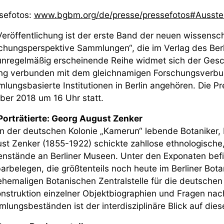
sefotos:
www.bgbm.org/de/presse/pressefotos#Ausstel
Veröffentlichung ist der erste Band der neuen wissensch
chungsperspektive Sammlungen“, die im Verlag des Berl
unregelmäßig erscheinende Reihe widmet sich der Gesc
eng verbunden mit dem gleichnamigen Forschungsverbun
lungsbasierte Institutionen in Berlin angehören. Die P
ber 2018 um 16 Uhr statt.
Porträtierte: Georg August Zenker
in der deutschen Kolonie „Kamerun“ lebende Botaniker
st Zenker (1855-1922) schickte zahllose ethnologische
nstände an Berliner Museen. Unter den Exponaten bef
arbelegen, die größtenteils noch heute im Berliner B
ehemaligen Botanischen Zentralstelle für die deutschen 
nstruktion einzelner Objektbiographien und Fragen nac
lungsbeständen ist der interdisziplinäre Blick auf die