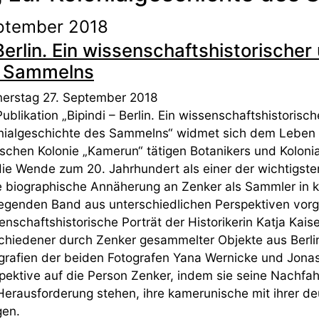
eptember 2018
Berlin. Ein wissenschaftshistorischer
s Sammelns
erstag 27. September 2018
Publikation „Bipindi – Berlin. Ein wissenschaftshistorisch
nialgeschichte des Sammelns“ widmet sich dem Leben
schen Kolonie „Kamerun“ tätigen Botanikers und Koloni
ie Wende zum 20. Jahrhundert als einer der wichtigste
e biographische Annäherung an Zenker als Sammler in k
iegenden Band aus unterschiedlichen Perspektiven vo
enschaftshistorische Porträt der Historikerin Katja Kais
chiedener durch Zenker gesammelter Objekte aus Berli
grafien der beiden Fotografen Yana Wernicke und Jona
pektive auf die Person Zenker, indem sie seine Nachfah
Herausforderung stehen, ihre kamerunische mit ihrer deu
gen.