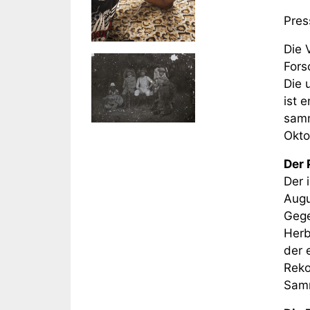
Pres
Die 
Fors
Die 
ist 
samm
Okto
Der 
Der 
Augu
Gege
Herb
der 
Reko
Samm