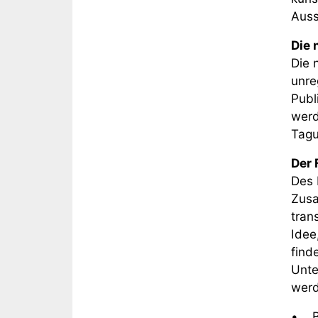
Auss
Die 
Die 
unre
Publ
werd
Tagu
Der
Des 
Zusa
tran
Idee
find
Unte
werd
• Bo