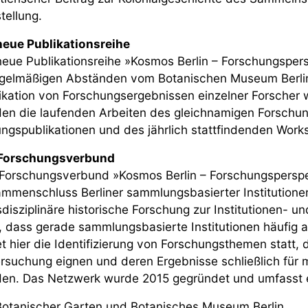
tellung.
neue Publikationsreihe
neue Publikationsreihe »Kosmos Berlin – Forschungsper
gelmäßigen Abständen vom Botanischen Museum Berlin
ikation von Forschungsergebnissen einzelner Forscher
en die laufenden Arbeiten des gleichnamigen Forschu
ngspublikationen und des jährlich stattfindenden Wor
 Forschungsverbund
Forschungsverbund »Kosmos Berlin – Forschungsperspe
mmenschluss Berliner sammlungsbasierter Institutionen.
sdisziplinäre historische Forschung zur Institutionen-
, dass gerade sammlungsbasierte Institutionen häufig 
et hier die Identifizierung von Forschungsthemen statt, d
rsuchung eignen und deren Ergebnisse schließlich für 
en. Das Netzwerk wurde 2015 gegründet und umfasst elf
tanischer Garten und Botanisches Museum Berlin