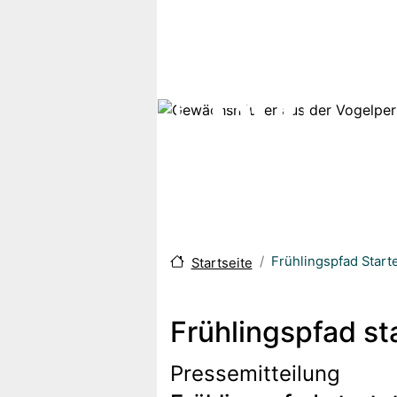
Direkt zum Inhalt
Frühlingspfad Start
Startseite
Frühlingspfad st
Pressemitteilung