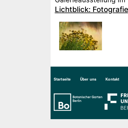
Lichtblick: Fotograf
Sekundärmenu DE
Startseite
Über uns
Kontakt
Bo Berlin Log