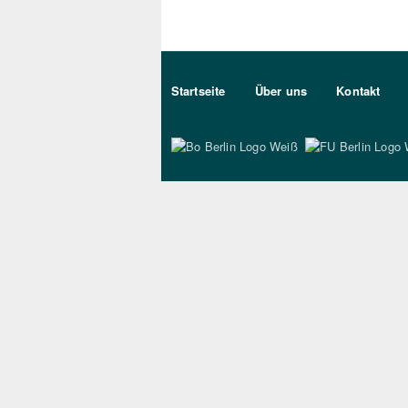
Sekundärmenu DE
Startseite
Über uns
Kontakt
Bo Berlin Logo Wei