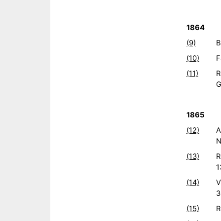
1864
(9)
B
(10)
F
(11)
R
G
1865
(12)
A
N
(13)
R
1
(14)
V
3
(15)
R