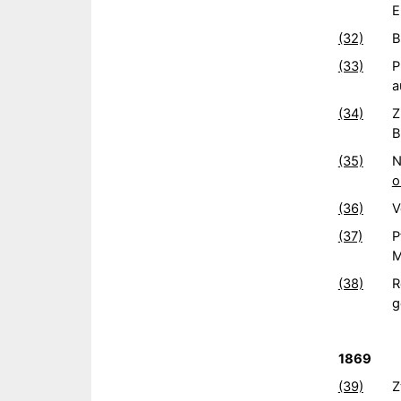
E
(32)
B
(33)
P
a
(34)
Z
B
(35)
N
o
(36)
V
(37)
P
M
(38)
R
g
1869
(39)
Z