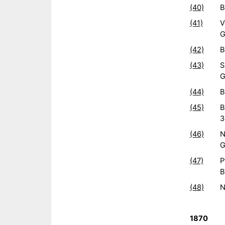
(40)
B
(41)
V
G
(42)
B
(43)
S
G
(44)
B
(45)
B
3
(46)
N
G
(47)
P
B
(48)
N
1870