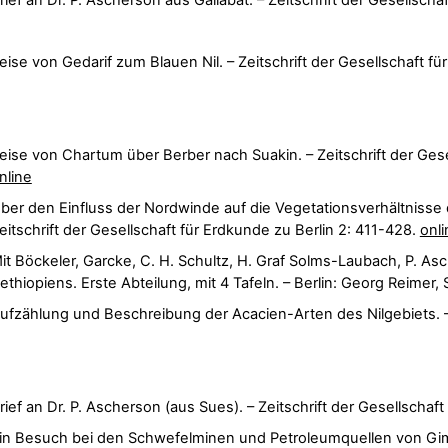
rief an Dr. P. Ascherson aus Gallabat. – Zeitschrift der Gesellscha
eise von Gedarif zum Blauen Nil. – Zeitschrift der Gesellschaft für
eise von Chartum über Berber nach Suakin. – Zeitschrift der Gesell
nline
ber den Einfluss der Nordwinde auf die Vegetationsverhältnisse
eitschrift der Gesellschaft für Erdkunde zu Berlin 2: 411-428.
onli
it Böckeler, Garcke, C. H. Schultz, H. Graf Solms-Laubach, P. As
ethiopiens. Erste Abteilung, mit 4 Tafeln. – Berlin: Georg Reimer, 
ufzählung und Beschreibung der Acacien-Arten des Nilgebiets. –
rief an Dr. P. Ascherson (aus Sues). – Zeitschrift der Gesellschaft
in Besuch bei den Schwefelminen und Petroleumquellen von Gimsa