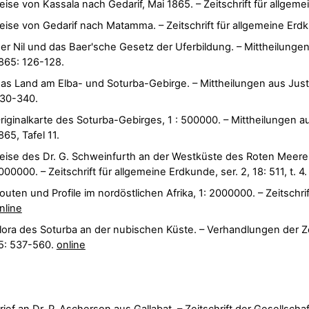
eise von Kassala nach Gedarif, Mai 1865. – Zeitschrift für allgem
eise von Gedarif nach Matamma. – Zeitschrift für allgemeine Erdk
er Nil und das Baer'sche Gesetz der Uferbildung. – Mittheilunge
865: 126-128.
as Land am Elba- und Soturba-Gebirge. – Mittheilungen aus Just
30-340.
riginalkarte des Soturba-Gebirges, 1 : 500000. – Mittheilungen a
865, Tafel 11.
eise des Dr. G. Schweinfurth an der Westküste des Roten Meeres
000000. – Zeitschrift für allgemeine Erdkunde, ser. 2, 18: 511, t. 4
outen und Profile im nordöstlichen Afrika, 1: 2000000. – Zeitschrift
nline
lora des Soturba an der nubischen Küste. – Verhandlungen der Z
5: 537-560.
online