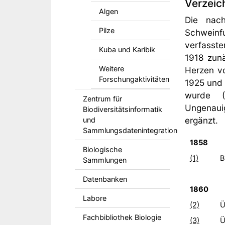
Verzeic
Algen
Die nach
Pilze
Schweinf
verfasste
Kuba und Karibik
1918 zunä
Weitere
Herzen v
Forschungaktivitäten
1925 und
wurde (
Zentrum für
Ungenaui
Biodiversitätsinformatik
ergänzt.
und
Sammlungsdatenintegration
1858
Biologische
(1)
B
Sammlungen
Datenbanken
1860
Labore
(2)
Ü
Fachbibliothek Biologie
(3)
Ü