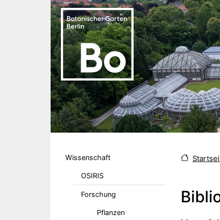
Direkt zum Inhalt
Hauptmenu DE
Wissenschaft
Startsei
OSIRIS
Bibli
Forschung
Pflanzen
Body