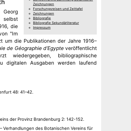
th
Zeichnungen
Forschungsreisen und Zeittafel
n Georg
Zeichnungen
 selbst
Bibliografie
Bibliografie Sekundärliteratur
916, die
Impressum
 von "Im
t um die Publikationen der Jahre 1916–
yale de Géographie d’Egypte
veröffentlicht
ürzt wiedergegeben, bibliographische
 zu digitalen Ausgaben werden laufend
enfurt 48: 41–42.
eins der Provinz Brandenburg 2: 142-152.
 – Verhandlungen des Botanischen Vereins für