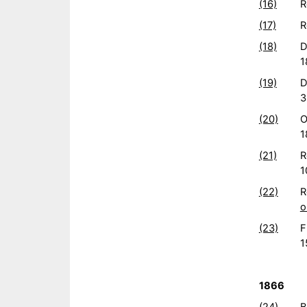
(16)
R
(17)
R
(18)
D
1
(19)
D
3
(20)
O
1
(21)
R
1
(22)
R
o
(23)
F
1
1866