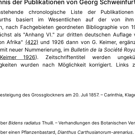
hnis der Publikationen von Georg Schweinfur
stehende chronologische Liste der Publikatione
urths basiert im Wesentlichen auf der von ihm
n, nach Fachgebieten geordneten Bibliographie von 1
chst als "Anhang VI." zur dritten deutschen Auflage
on Afrika"
(422)
und 1926 dann von G. Keimer, ergänz
 mit neuer Nummerierung, im
Bulletin de la Société Ro
Keimer 1926
). Zeitschriftentitel werden ungek
gkeiten wurden nach Möglichkeit korrigiert. Links
esteigung des Grossglockners am 20. Juli 1857. – Carinthia, Klag
ber
Bidens radiatus
Thuill. – Verhandlungen des Botanischen Ver
ber einen Pflanzenbastard,
Dianthus Carthusianorum-arenarius
.