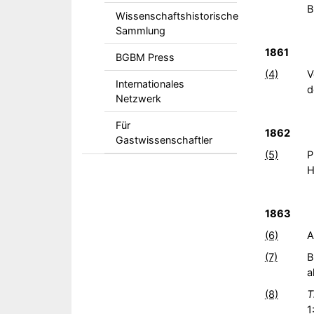
B
Wissenschaftshistorische
Sammlung
1861
BGBM Press
(4)
V
Internationales
d
Netzwerk
Für
1862
Gastwissenschaftler
(5)
P
H
1863
(6)
A
(7)
B
a
(8)
T
1