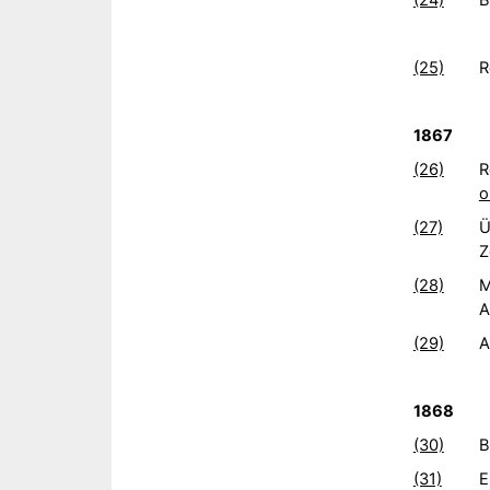
(24)
B
(25)
R
1867
(26)
R
o
(27)
Ü
Z
(28)
M
A
(29)
A
1868
(30)
B
(31)
E