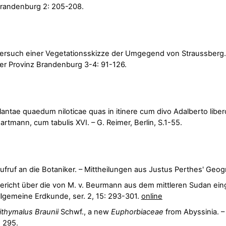
randenburg 2: 205-208.
ersuch einer Vegetationsskizze der Umgegend von Straussberg.
er Provinz Brandenburg 3-4: 91-126.
lantae quaedum niloticae quas in itinere cum divo Adalberto liber
artmann, cum tabulis XVI. – G. Reimer, Berlin, S.1-55.
ufruf an die Botaniker. – Mittheilungen aus Justus Perthes' Geog
ericht über die von M. v. Beurmann aus dem mittleren Sudan eing
llgemeine Erdkunde, ser. 2, 15: 293-301.
online
ithymalus Braunii
Schwf., a new
Euphorbiaceae
from Abyssinia. –
: 295.