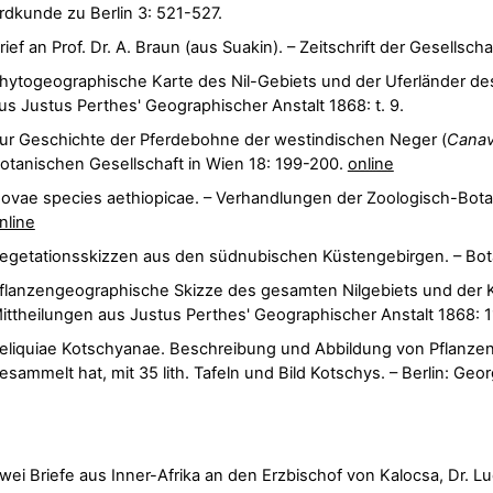
rdkunde zu Berlin 3: 521-527.
rief an Prof. Dr. A. Braun (aus Suakin). – Zeitschrift der Gesellsc
hytogeographische Karte des Nil-Gebiets und der Uferländer de
us Justus Perthes' Geographischer Anstalt 1868: t. 9.
ur Geschichte der Pferdebohne der westindischen Neger (
Canav
otanischen Gesellschaft in Wien 18: 199-200.
online
ovae species aethiopicae. – Verhandlungen der Zoologisch-Botan
nline
egetationsskizzen aus den südnubischen Küstengebirgen. – Bot
flanzengeographische Skizze des gesamten Nilgebiets und der 
ittheilungen aus Justus Perthes' Geographischer Anstalt 1868: 
eliquiae Kotschyanae. Beschreibung und Abbildung von Pflanzen
esammelt hat, mit 35 lith. Tafeln und Bild Kotschys. – Berlin: Geo
wei Briefe aus Inner-Afrika an den Erzbischof von Kalocsa, Dr. L