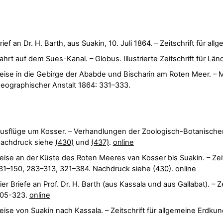
rief an Dr. H. Barth, aus Suakin, 10. Juli 1864. – Zeitschrift für a
ahrt auf dem Sues-Kanal. – Globus. Illustrierte Zeitschrift für 
eise in die Gebirge der Ababde und Bischarin am Roten Meer. – M
eographischer Anstalt 1864: 331–333.
usflüge um Kosser. – Verhandlungen der Zoologisch-Botanischen
achdruck siehe
(430)
und
(437)
.
online
eise an der Küste des Roten Meeres van Kosser bis Suakin. – Zeits
31–150, 283–313, 321–384. Nachdruck siehe
(430)
.
online
ier Briefe an Prof. Dr. H. Barth (aus Kassala und aus Gallabat). – Z
05-323.
online
eise von Suakin nach Kassala. – Zeitschrift für allgemeine Erdkun