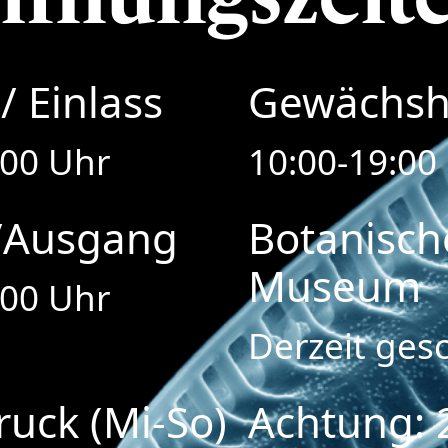
/ Einlass
Gewächsh
:00 Uhr
10:00-19:00
/Ausgang
Botanisch
Museum
:00 Uhr
Derzeit ges
ruck (Mi-So)
Achtung: 