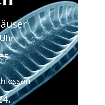
äuser
 Uhr
es
chlossen
24.