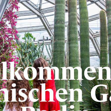
llkommen
nischen G