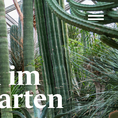
 im
arten