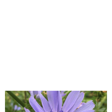
Glashaus mitten im
Garten...
INFO & TICKETS