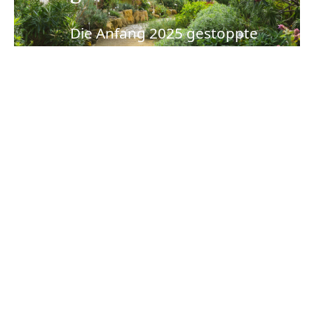
Die Anfang 2025 gestoppte
Sanierung unseres
Mittelmeerhauses kann jetzt
doch stattfinden. Der
Berliner Senat hat
beschlossen, das Gebäude
mit Mitteln aus dem
aktuellen
Investitionssofortprogramm
des Bundes zu sanieren.
ZUR
PRESSEMITTEILUNG