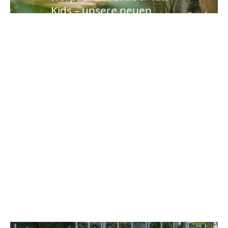
Kids – unsere neuen
Führungen und
Workshops 2026 sind
online
ZUM PROGRAMM