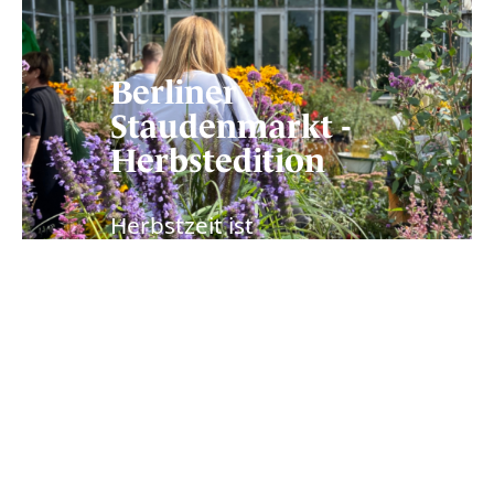
Berliner
Staudenmarkt -
Herbstedition
Herbstzeit ist
Staudenzeit: 5. + 6.
September 2026 im
Botanischen Garten
Berlin.
ZU DEN TICKETS