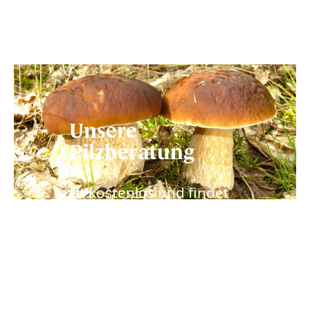
Unsere
Pilzberatung
ist kostenlos und findet
derzeitig in der
Botanikschule
statt. Der
Eingang befindet sich ca.
50 m rechts neben dem
Garteneingang "Unter
den Eichen".
Bitte