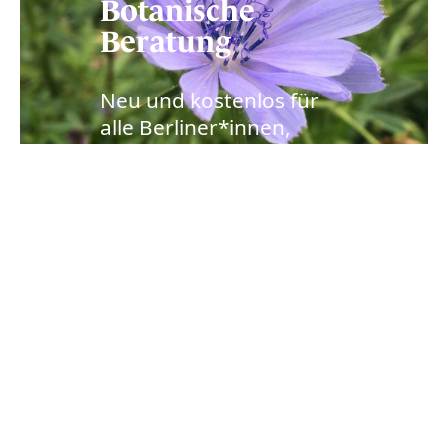
Botanische
Beratung
Neu und kostenlos für
alle Berliner*innen,
denen Artenvielfalt am
Herzen liegt.
ZUR
BERATUNGSSTELLE