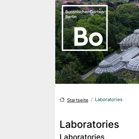
Skip to main content
Laboratories
Startseite
Laboratories
Laboratories