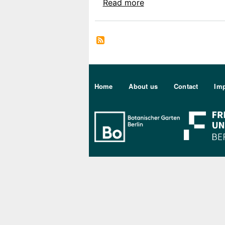
about Jana Banseme
Read more
Sekundärmenu DE
Home
About us
Contact
Imp
Bo Berlin Log