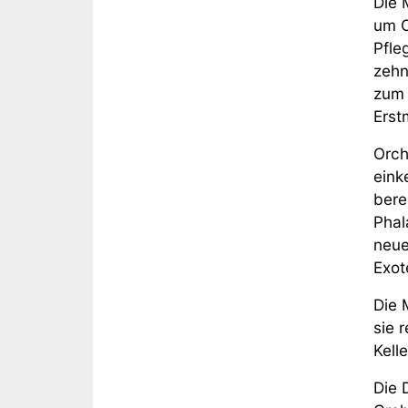
Die 
um O
Pfle
zehn
zum 
Erst
Orch
eink
bere
Phal
neue
Exot
Die 
sie 
Kell
Die 