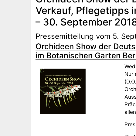
Verkauf, Pflegetipps 
– 30. September 201
Pressemitteilung vom 5. Se
Orchideen Show der Deutsc
im Botanischen Garten Berl
Wedn
Nur 
(D.O
Orch
Auss
Präc
alle
Pres