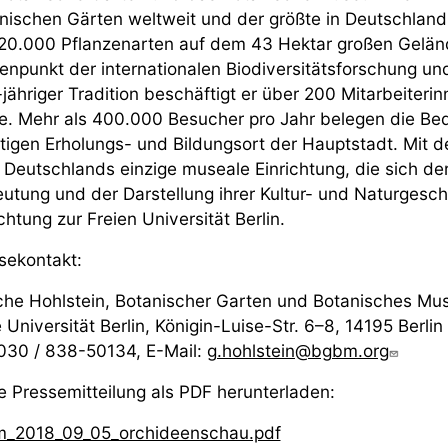
nischen Gärten weltweit und der größte in Deutschland.
20.000 Pflanzenarten auf dem 43 Hektar großen Gelände
enpunkt der internationalen Biodiversitätsforschung un
jähriger Tradition beschäftigt er über 200 Mitarbeiteri
e. Mehr als 400.000 Besucher pro Jahr belegen die Be
tigen Erholungs- und Bildungsort der Hauptstadt. Mit
 Deutschlands einzige museale Einrichtung, die sich der 
utung und der Darstellung ihrer Kultur- und Naturgesch
chtung zur Freien Universität Berlin.
sekontakt:
he Hohlstein, Botanischer Garten und Botanisches Mus
e Universität Berlin, Königin-Luise-Str. 6–8, 14195 Berlin
 030 / 838-50134, E-Mail:
g.hohlstein@bgbm.org
e Pressemitteilung als PDF herunterladen:
m_2018_09_05_orchideenschau.pdf