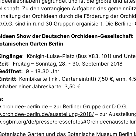
ideenliebhabern gegründet und ist die größte und älte
llschaft. Zu den vorrangigen Aufgaben des gemeinnütz
Erhaltung der Orchideen durch die Förderung der Orchi
D.O.G. sind in rund 30 Gruppen organisiert. Die Berliner
ideen Show der Deutschen Orchideen-Gesellschaft
otanischen Garten Berlin
Eingänge
: Königin-Luise-Platz (Bus X83, 101) und Unt
Zeit
: Freitag – Sonntag, 28. - 30. September 2018
Geöffnet
: 9 – 18.30 Uhr
Eintritt
: Kombikarte (inkl. Garteneintritt) 7,50 €, erm. 4,
Inhaber einer Jahreskarte: 3,50 €
os:
orchidee-berlin.de
– zur Berliner Gruppe der D.O.G.
orchidee-berlin.de/ausstellung-2018/
– zur Ausstellun
bgbm.org/de/presse/pressefotos#Orchideenausstellu
Botanische Garten und das Botanische Museum Berlin is