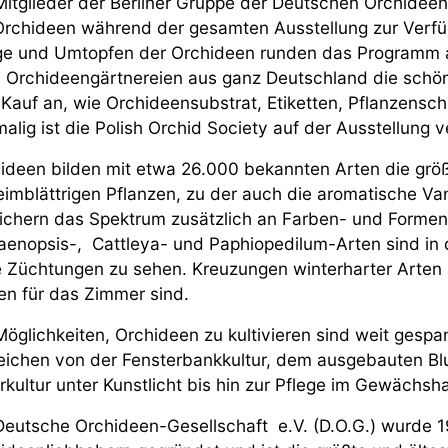
Mitglieder der Berliner Gruppe der Deutschen Orchideen
rchideen während der gesamten Ausstellung zur Verfü
ge und Umtopfen der Orchideen runden das Programm a
 Orchideengärtnereien aus ganz Deutschland die schön
Kauf an, wie Orchideensubstrat, Etiketten, Pflanzenschu
malig ist die Polish Orchid Society auf der Ausstellung v
ideen bilden mit etwa 26.000 bekannten Arten die größ
eimblättrigen Pflanzen, zu der auch die aromatische Van
ichern das Spektrum zusätzlich an Farben- und Formenvi
aenopsis-, Cattleya- und Paphiopedilum-Arten sind in d
 Züchtungen zu sehen. Kreuzungen winterharter Arten 
en für das Zimmer sind.
Möglichkeiten, Orchideen zu kultivieren sind weit gespa
reichen von der Fensterbankkultur, dem ausgebauten Bl
erkultur unter Kunstlicht bis hin zur Pflege im Gewächs
Deutsche Orchideen-Gesellschaft e.V. (D.O.G.) wurde 19