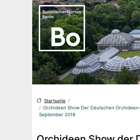
Skip to main content
Startseite
Orchideen Show Der Deutschen Orchideen-Ges
September 2018
Orchideen Show der D