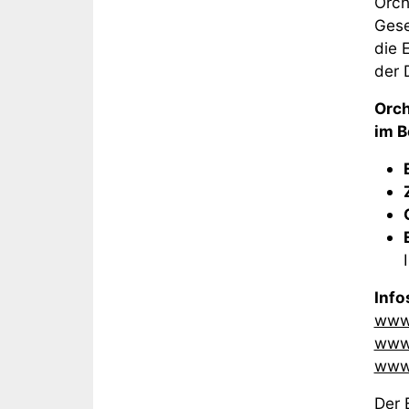
Orch
Gese
die 
der 
Orch
im B
Inf
www.
www.
www.
Der 