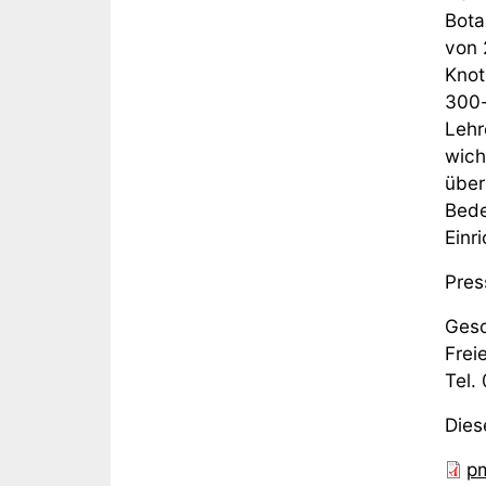
Bota
von 
Knot
300-
Lehr
wich
über
Bede
Einri
Pres
Gesc
Frei
Tel.
Dies
p