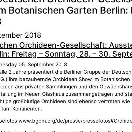
im Botanischen Garten Berlin: 
8
ptember 2018
hen Orchideen-Gesellschaft: Ausstel
in: Freitag – Sonntag, 28. – 30. Sep
esday 05. September 2018
alle 2 Jahre präsentiert die Berliner Gruppe der Deutsc
.G.) ihre bezaubernde Orchideen Show im Botanischen G
ideen aus privaten Sammlungen und den Gewächshäuse
tellung im Neuen Glashaus zusammengetragen und steh
htige großblütige Orchideen sind ebenso vertreten wie 
n fünf Kontinenten.
sefotos
www.bgbm.org/de/presse/pressefotos#Orchide