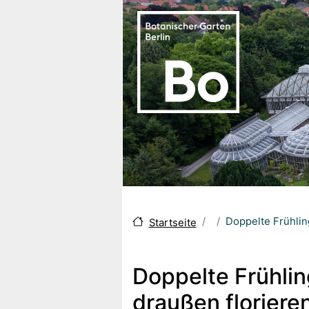
Skip to main content
Doppelte Frühlin
Startseite
Doppelte Frühli
draußen floriere