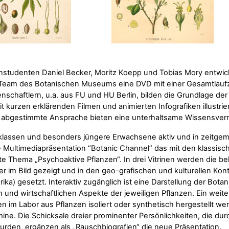
nstudenten Daniel Becker, Moritz Koepp und Tobias Mory entwick
eam des Botanischen Museums eine DVD mit einer Gesamtlaufzei
nschaftlern, u.a. aus FU und HU Berlin, bilden die Grundlage der
t kurzen erklärenden Filmen und animierten Infografiken illustri
ll abgestimmte Ansprache bieten eine unterhaltsame Wissensvermi
lassen und besonders jüngere Erwachsene aktiv und in zeitgem
ve Multimediapräsentation “Botanic Channel” das mit den klassis
te Thema „Psychoaktive Pflanzen“. In drei Vitrinen werden die bek
er im Bild gezeigt und in den geo-grafischen und kulturellen Kon
ika) gesetzt. Interaktiv zugänglich ist eine Darstellung der Bota
n und wirtschaftlichen Aspekte der jeweiligen Pflanzen. Ein weit
n im Labor aus Pflanzen isoliert oder synthetisch hergestellt w
ne. Die Schicksale dreier prominenter Persönlichkeiten, die du
urden, ergänzen als „Rauschbiografien“ die neue Präsentation.