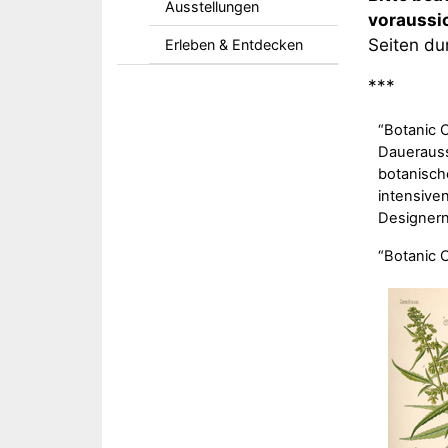
Ausstellungen
voraussi
Seiten dur
Erleben & Entdecken
***
“Botanic 
Dauerauss
botanisch
intensive
Designern
“Botanic 