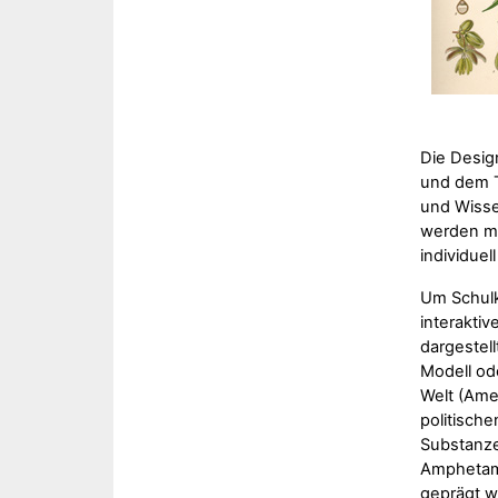
Die Desig
und dem T
und Wisse
werden mi
individue
Um Schulk
interakti
dargestell
Modell od
Welt (Amer
politische
Substanze
Amphetami
geprägt w