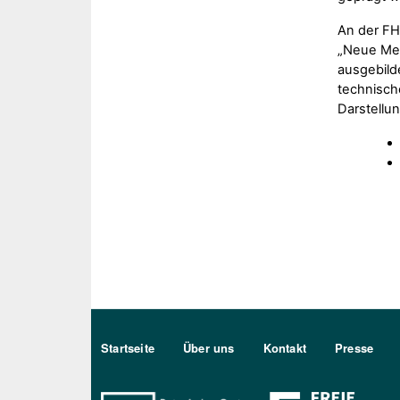
An der FH
„Neue Med
ausgebild
technische
Darstellu
Sekundärmenu DE
Startseite
Über uns
Kontakt
Presse
Bo Berlin Logo Weiß