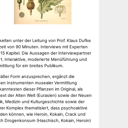
elten unter der Leitung von Prof. Klaus Dufke
t von 90 Minuten. Interviews mit Experten
 15 Kapitel. Die Aussagen der Interviewpartner
ert. Interaktive, moderierte Menüführung und
ttlung für ein breites Publikum.
äßer Form anzusprechen, ergänzt die
chen Instrumenten musealer Vermittlung
anntesten dieser Pflanzen im Original, als
text der Alten Welt (Eurasien) sowie der Neuen
nik, Medizin und Kulturgeschichte sowie der
erer Komplex thematisiert, dass psychoaktive
erden können, wie Heroin, Kokain, Crack und
rch Drogenkonsum (Haschisch, Kokain, Heroin)