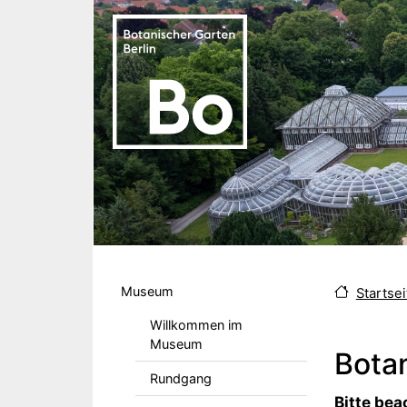
Direkt zum Inhalt
Hauptmenu DE
Museum
Startsei
Willkommen im
Museum
Bota
Rundgang
Body
Bitte bea