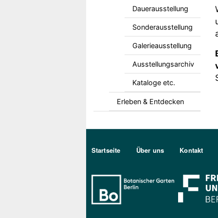
Dauerausstellung
Sonderausstellung
Galerieausstellung
Ausstellungsarchiv
Kataloge etc.
Erleben & Entdecken
Sekundärmenu DE
Startseite
Über uns
Kontakt
Bo Berlin Log