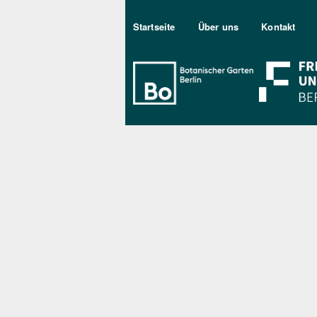
Sekundärmenu DE
Startseite
Über uns
Kontakt
Bo Berlin Log