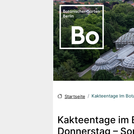
Direkt zum Inhalt
Kakteentage Im Bota
Startseite
Kakteentage im B
Donnerstag – So