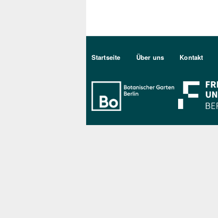
Sekundärmenu DE
Startseite
Über uns
Kontakt
Bo Berlin Log