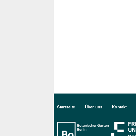
Sekundärmenu DE
Startseite
Über uns
Kontakt
Bo Berlin Log