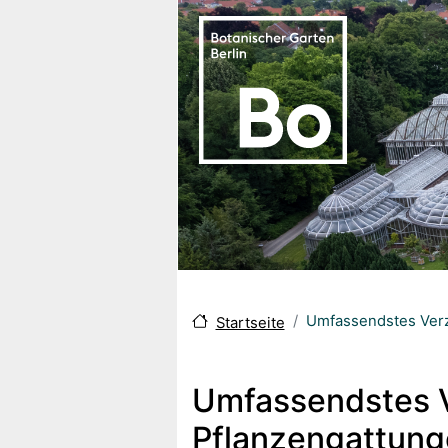
Direkt zum Inhalt
Umfassendstes Verz
Startseite
Umfassendstes V
Pflanzengattunge