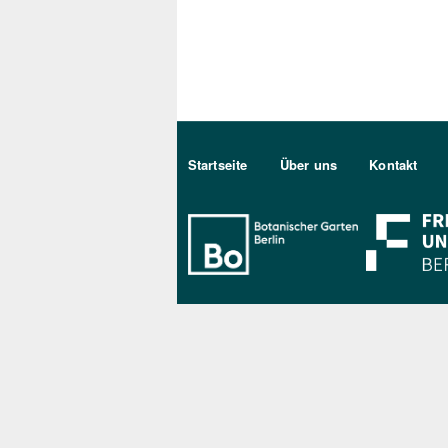
Sekundärmenu DE
Startseite
Über uns
Kontakt
Bo Berlin Log