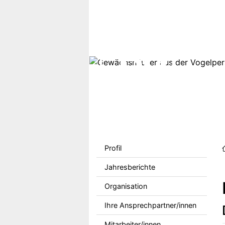
Direkt zum Inhalt
Sekundärmenu DE
Profil
Jahresberichte
Organisation
Ihre Ansprechpartner/innen
Mitarbeiter/innen