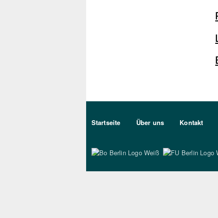
Sekundärmenu DE
Startseite
Über uns
Kontakt
Bo Berlin Logo Wei