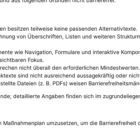
ind aus folgenden Gründen nicht barrierefrei:
en besitzen teilweise keine passenden Alternativtexte.
nung von Überschriften, Listen und weiteren Struktur
ente wie Navigation, Formulare und interaktive Kompon
sichtbaren Fokus.
rechen nicht überall den erforderlichen Mindestwerten.
nktexte sind nicht ausreichend aussagekräftig oder nicht
ellte Dateien (z. B. PDFs) weisen Barrierefreiheitsmäng
unde; detaillierte Angaben finden sich im zugrundeliege
en Maßnahmenplan umzusetzen, um die Barrierefreiheit 