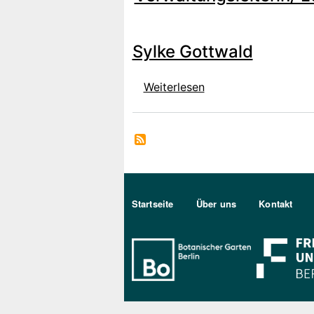
Sylke Gottwald
über Sylke Gottwald
Weiterlesen
Sekundärmenu DE
Startseite
Über uns
Kontakt
Bo Berlin Log