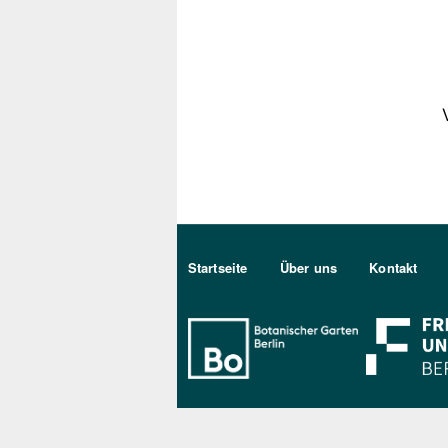
Sekundärmenu DE
Startseite
Über uns
Kontakt
Bo Berlin Log