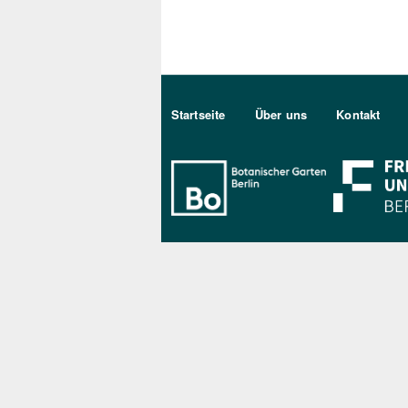
Sekundärmenu DE
Startseite
Über uns
Kontakt
Bo Berlin Log