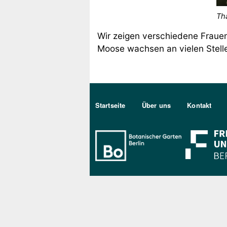
Th
Wir zeigen verschiedene Frau
Moose wachsen an vielen Stell
Sekundärmenu DE
Startseite
Über uns
Kontakt
Bo Berlin Log