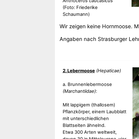
Anthoceros caucasicus
(Foto: Friederike
Schaumann)
Wir zeigen keine Hornmoose. M
Angaben nach Strasburger Lehrb
2. Lebermoose
(Hepaticae)
a. Brunnenlebermoose
(Marchantiidae)
:
Mit lappigem (thallosem)
Pflanzkörper, einem Laubblatt
mit unterschiedlichen
Blattseiten ähnelnd.
Etwa 300 Arten weltweit,
davon 30 in Mitteleuropa, vier