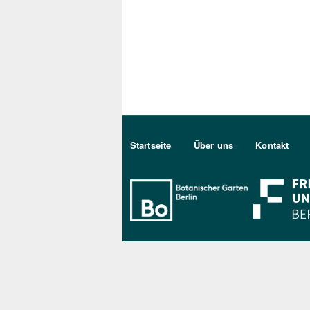
Sekundärmenu DE
Startseite
Über uns
Kontakt
Bo Berlin Log