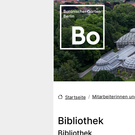
Direkt zum Inhalt
Mitarbeiterinnen u
Startseite
Bibliothek
Bibliothek