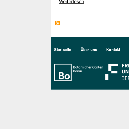
über Urte Lücking
Weiterlesen
Sekundärmenu DE
Startseite
Über uns
Kontakt
Bo Berlin Log