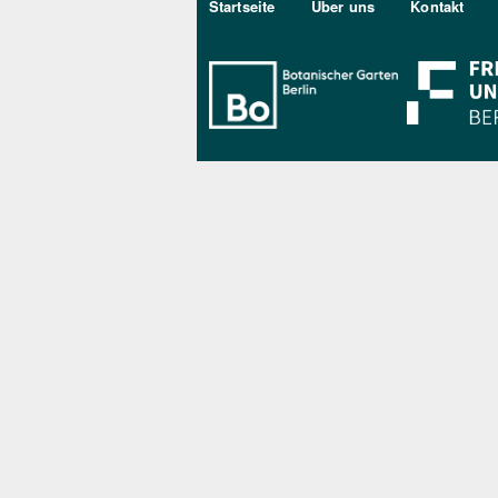
Sekundärmenu DE
Startseite
Über uns
Kontakt
Bo Berlin Log