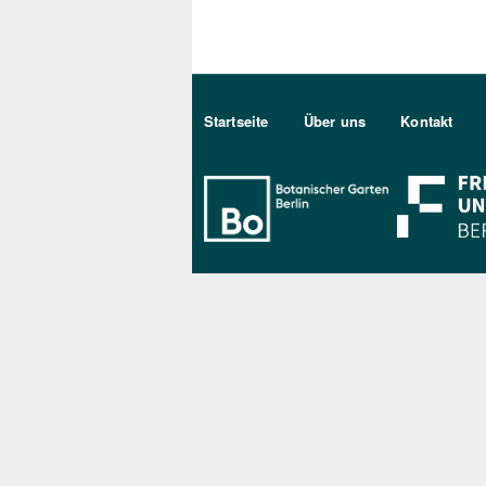
Sekundärmenu DE
Startseite
Über uns
Kontakt
Bo Berlin Log