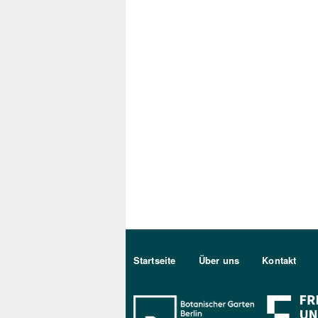
Sekundärmenu DE
Startseite
Über uns
Kontakt
Bo Berlin Log