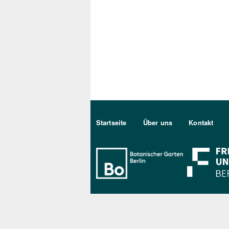
Sekundärmenu DE
Startseite
Über uns
Kontakt
Bo Berlin Log