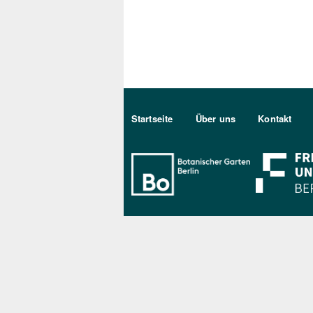
Sekundärmenu DE
Startseite
Über uns
Kontakt
Bo Berlin Log