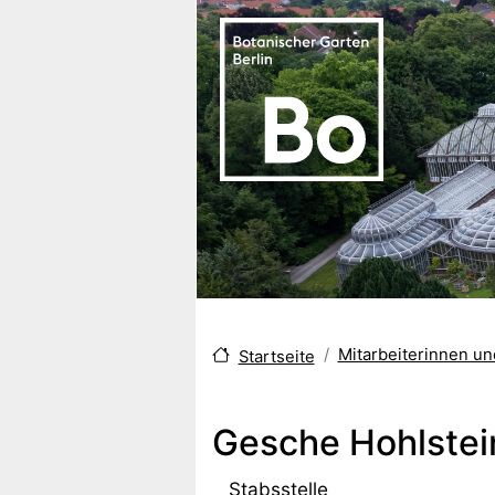
Direkt zum Inhalt
Mitarbeiterinnen u
Startseite
Gesche Hohlstei
Stabsstelle