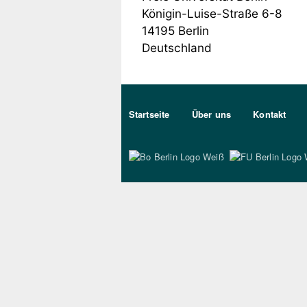
Königin-Luise-Straße 6-8
14195
Berlin
Deutschland
Sekundärmenu DE
Startseite
Über uns
Kontakt
Bo Berlin Logo Wei