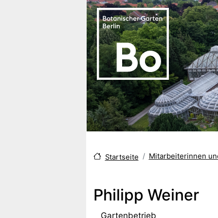
Direkt zum Inhalt
Mitarbeiterinnen u
Startseite
Philipp Weiner
Gartenbetrieb