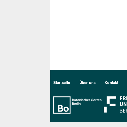
Sekundärmenu DE
Startseite
Über uns
Kontakt
Bo Berlin Log