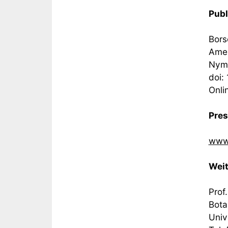
Publ
Bors
Amer
Nymp
doi:
Onli
Pres
www.
Weit
Prof
Bota
Unive