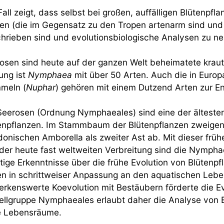
Fall zeigt, dass selbst bei großen, auffälligen Blütenpf
ten (die im Gegensatz zu den Tropen artenarm sind und 
hrieben sind und evolutionsbiologische Analysen zu ne
osen sind heute auf der ganzen Welt beheimatete kraut
ung ist
Nymphaea
mit über 50 Arten. Auch die in Euro
meln (
Nuphar
) gehören mit einem Dutzend Arten zur En
Seerosen (Ordnung Nymphaeales) sind eine der ältesten
enpflanzen. Im Stammbaum der Blütenpflanzen zweigen 
donischen Amborella als zweiter Ast ab. Mit dieser früh
der heute fast weltweiten Verbreitung sind die Nympha
tige Erkenntnisse über die frühe Evolution von Blüten
n in schrittweiser Anpassung an den aquatischen Lebe
rkenswerte Koevolution mit Bestäubern förderte die Evo
llgruppe Nymphaeales erlaubt daher die Analyse von 
 Lebensräume.