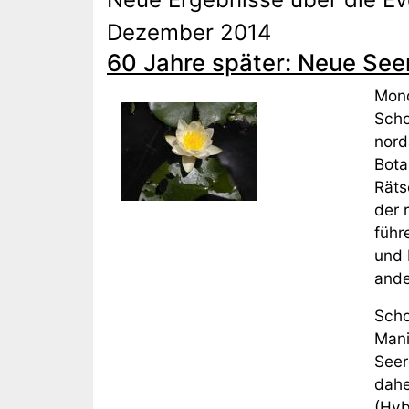
Dezember 2014
60 Jahre später: Neue See
Mond
Scho
nord
Bota
Räts
der 
führ
und 
ande
Scho
Mani
Seer
dahe
(Hyb