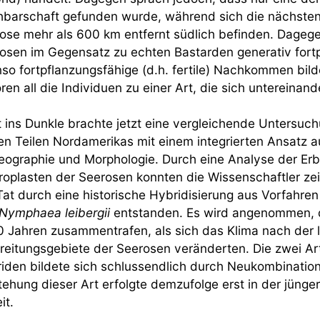
barschaft gefunden wurde, während sich die nächsten
ose mehr als 600 km entfernt südlich befinden. Dagege
osen im Gegensatz zu echten Bastarden generativ fort
so fortpflanzungsfähige (d.h. fertile) Nachkommen bild
ren all die Individuen zu einer Art, die sich untereinan
t ins Dunkle brachte jetzt eine vergleichende Untersuc
en Teilen Nordamerikas mit einem integrierten Ansatz a
eographie und Morphologie. Durch eine Analyse der Erb
roplasten der Seerosen konnten die Wissenschaftler zei
Tat durch eine historische Hybridisierung aus Vorfahre
Nymphaea leibergii
entstanden. Es wird angenommen, d
 Jahren zusammentrafen, als sich das Klima nach der le
reitungsgebiete der Seerosen veränderten. Die zwei Ar
iden bildete sich schlussendlich durch Neukombination
tehung dieser Art erfolgte demzufolge erst in der jünge
it.