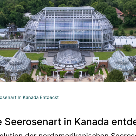
osenart In Kanada Entdeckt
e Seerosenart in Kanada entd
olution der nordamerikanischen Seerose