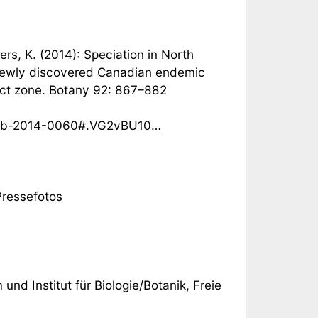
ers, K. (2014): Speciation in North
e newly discovered Canadian endemic
ct zone. Botany 92: 867–882
/cjb-2014-0060#.VG2vBU10…
ressefotos
d Institut für Biologie/Botanik, Freie