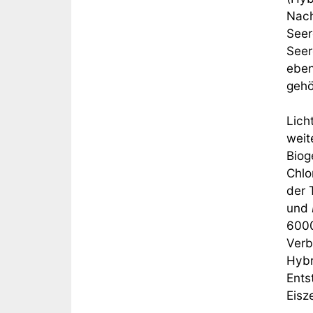
Nach
Seer
Seer
eben
gehö
Lich
weit
Biog
Chlo
der 
und
6000
Verb
Hybr
Ents
Eisze