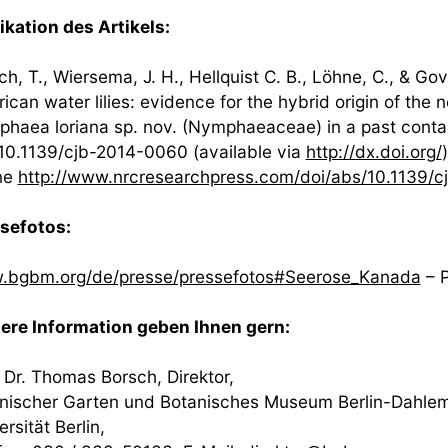
ikation des Artikels:
ch, T., Wiersema, J. H., Hellquist C. B., Löhne, C., & Gov
ican water lilies: evidence for the hybrid origin of th
haea loriana sp. nov. (Nymphaeaceae) in a past conta
 10.1139/cjb-2014-0060 (available via
http://dx.doi.org/
)
ne
http://www.nrcresearchpress.com/doi/abs/10.1139
sefotos:
bgbm.org/de/presse/pressefotos#Seerose_Kanada
– P
ere Information geben Ihnen gern:
. Dr. Thomas Borsch, Direktor,
nischer Garten und Botanisches Museum Berlin-Dahlem un
rsität Berlin,