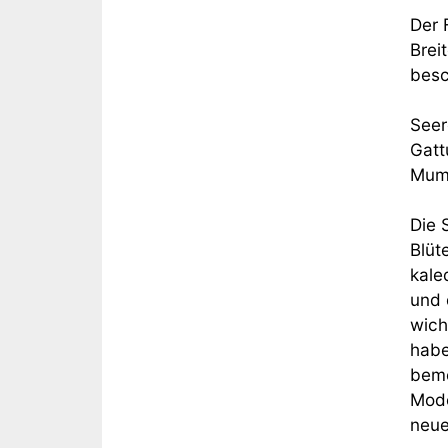
Der 
Brei
besc
Seer
Gatt
Mum
Die 
Blüt
kale
und 
wich
habe
beme
Mode
neue