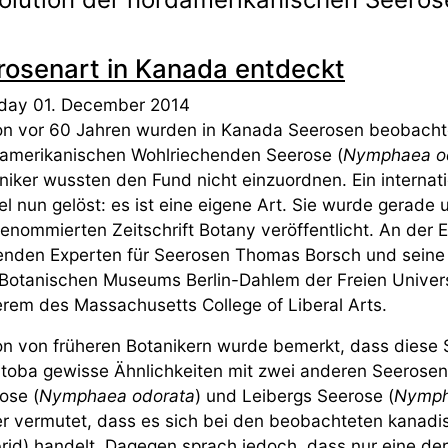
rosenart in Kanada entdeckt
ay 01. December 2014
n vor 60 Jahren wurden in Kanada Seerosen beobachtet
amerikanischen Wohlriechenden Seerose (
Nymphaea o
niker wussten den Fund nicht einzuordnen. Ein internat
el nun gelöst: es ist eine eigene Art. Sie wurde gerad
renommierten Zeitschrift Botany veröffentlicht. An der 
enden Experten für Seerosen Thomas Borsch und seine
Botanischen Museums Berlin-Dahlem der Freien Universi
rem des Massachusetts College of Liberal Arts.
n von früheren Botanikern wurde bemerkt, dass diese
toba gewisse Ähnlichkeiten mit zwei anderen Seerosen
ose (
Nymphaea odorata
) und Leibergs Seerose (
Nympha
r vermutet, dass es sich bei den beobachteten kanad
rid) handelt. Dagegen sprach jedoch, dass nur eine der