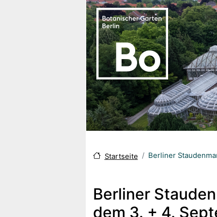
Direkt zum Inhalt
Berliner Staudenma
Startseite
Berliner Staude
dem 3. + 4. Sep