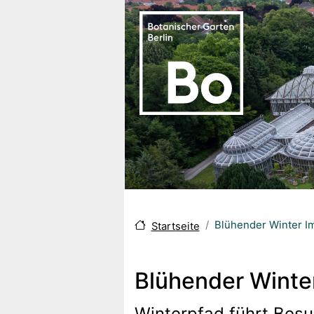
Direkt zum Inhalt
Blühender Winter Im
Startseite
Blühender Winter
Winterpfad führt Besu