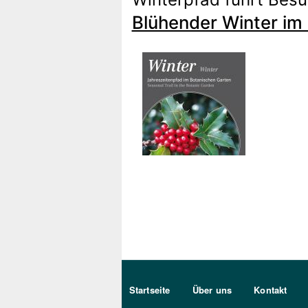
Blühender Winter im 
Sekundärmenu DE
Startseite
Über uns
Kontakt