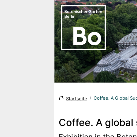
Direkt zum Inhalt
Coffee. A Global Su
Startseite
Coffee. A global
Exhibition in the Bot