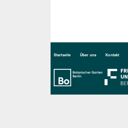
Sekundärmenu DE
Startseite
Über uns
Kontakt
Bo Berlin Log