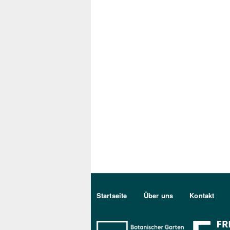
Sekundärmenu DE
Startseite
Über uns
Kontakt
Bo Berlin Log