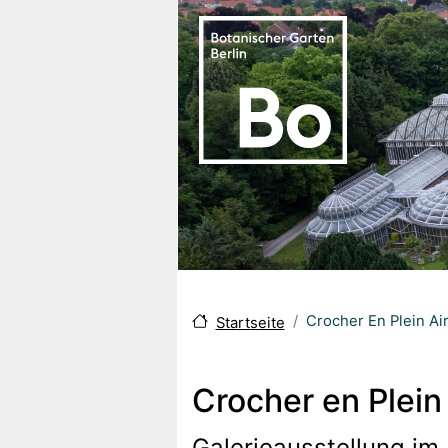
Direkt zum Inhalt
Crocher En Plein Ai
Startseite
Crocher en Plein
Galerieausstellung im