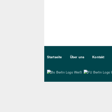
Sekundärmenu DE
Startseite
Über uns
Kontakt
Bo Berlin Logo Wei