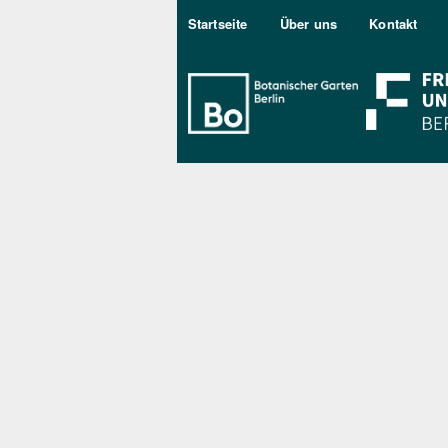
Sekundärmenu DE
Startseite
Über uns
Kontakt
Bo Berlin Log