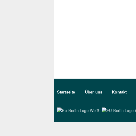
Sekundärmenu DE
Startseite
Über uns
Kontakt
Bo Berlin Logo Wei