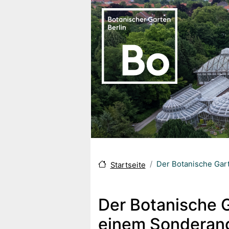
Direkt zum Inhalt
Der Botanische Gart
Startseite
Der Botanische G
einem Sonderang