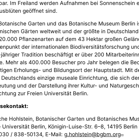
bar. Im Freiland werden Aufnahmen bei Sonnenschein e
usblüten geöffnet sind.
Botanische Garten und das Botanische Museum Berlin is
nischen Gärten weltweit und der größte in Deutschland.
20.000 Pflanzenarten auf dem 43 Hektar großen Gelände
enpunkt der internationalen Biodiversitätsforschung un
jähriger Tradition beschäftigt er über 200 Mitarbeiteri
e. Mehr als 400.000 Besucher pro Jahr belegen die Be
tigen Erholungs- und Bildungsort der Hauptstadt. Mit
 Deutschlands einzige museale Einrichtung, die sich der 
utung und der Darstellung ihrer Kultur- und Naturgesch
chtung zur Freien Universität Berlin.
sekontakt:
he Hohlstein, Botanischer Garten und Botanisches Mus
e Universität Berlin, Königin-Luise-Str. 6–8, 14195 Berlin
 030 / 838-50134, E-Mail:
g.hohlstein@bgbm.org