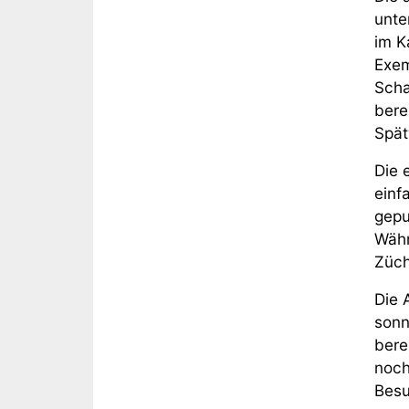
unte
im K
Exem
Scha
bere
Spät
Die 
einf
gepu
Währ
Züch
Die 
sonn
bere
noch
Besu