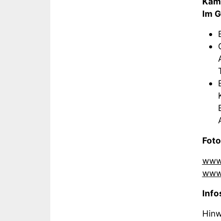
Kame
Im G
Fot
www.
www.
Info
Hinw