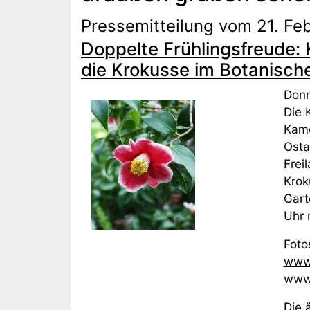
Pressemitteilung vom 21. Fe
Doppelte Frühlingsfreude:
die Krokusse im Botanische
Donn
Die 
Kame
Osta
Frei
Krok
Gart
Uhr 
Fot
www.
www.
Die 