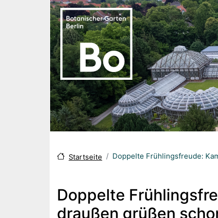
Direkt zum Inhalt
Doppelte Frühlingsfreude: Ka
Startseite
Doppelte Frühlingsfr
draußen grüßen schon