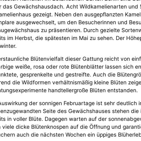
r das Gewächshausdach. Acht Wildkamelienarten und 5
amelienhaus gezeigt. Neben den ausgepflanzten Kamel
plare ausgewechselt, um den Besucherinnen und Besuc
ugewächshaus zu präsentieren. Durch gezielte Sortenw
its im Herbst, die spätesten im Mai zu sehen. Der Höhe
winter.
erstaunliche Blütenvielfalt dieser Gattung reicht von ein
arbige weiße, rosa oder rote Blütenblätter lassen sich 
nktete, gesprenkelte und gestreifte. Auch die Blütengrö
end die Wildformen verhältnismäßig kleine Blüten zeig
tungsexperimente handtellergroße Blüten entstanden.
Auswirkung der sonnigen Februartage ist sehr deutlich 
enzugewandten Seite des Gewächshauses stehen die 
its in voller Blüte. Dagegen warten auf der sonnenab
 viele dicke Blütenknospen auf die Öffnung und garan
chern auch die nächsten Wochen ein üppiges Blüherleb