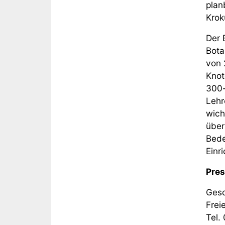
plan
Krok
Der 
Bota
von 
Knot
300-
Lehr
wich
über
Bede
Einri
Pres
Gesc
Frei
Tel.