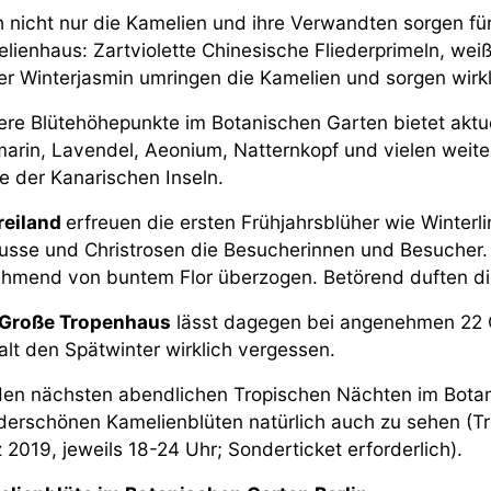
 nicht nur die Kamelien und ihre Verwandten sorgen fü
lienhaus: Zartviolette Chinesische Fliederprimeln, weiß
er Winterjasmin umringen die Kamelien und sorgen wirkli
ere Blütehöhepunkte im Botanischen Garten bietet aktu
arin, Lavendel, Aeonium, Natternkopf und vielen weite
e der Kanarischen Inseln.
reiland
erfreuen die ersten Frühjahrsblüher wie Winter
usse und Christrosen die Besucherinnen und Besucher
hmend von buntem Flor überzogen. Betörend duften di
Große Tropenhaus
lässt dagegen bei angenehmen 22 G
falt den Spätwinter wirklich vergessen.
den nächsten abendlichen Tropischen Nächten im Botan
erschönen Kamelienblüten natürlich auch zu sehen (Tr
 2019, jeweils 18-24 Uhr; Sonderticket erforderlich).