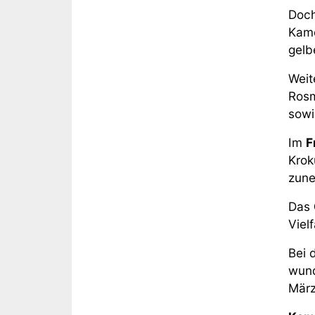
Doch
Kame
gelb
Weit
Rosm
sowi
Im
F
Krok
zune
Das
Viel
Bei 
wund
März