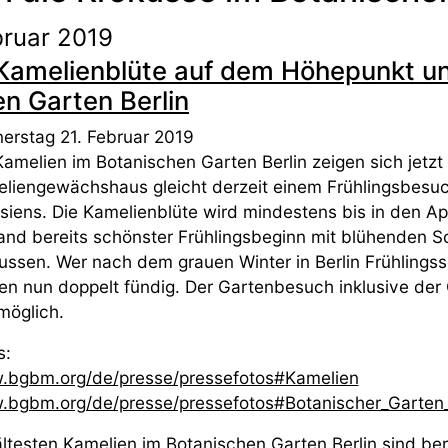
bruar 2019
 Kamelienblüte auf dem Höhepunkt 
n Garten Berlin
erstag 21. Februar 2019
Kamelien im Botanischen Garten Berlin zeigen sich jetzt
liengewächshaus gleicht derzeit einem Frühlingsbesu
siens. Die Kamelienblüte wird mindestens bis in den Apri
land bereits schönster Frühlingsbeginn mit blühenden
ussen. Wer nach dem grauen Winter in Berlin Frühlings
en nun doppelt fündig. Der Gartenbesuch inklusive der 
möglich.
os:
bgbm.org/de/presse/pressefotos#Kamelien
bgbm.org/de/presse/pressefotos#Botanischer_Garten_
ältesten Kamelien im Botanischen Garten Berlin sind bere