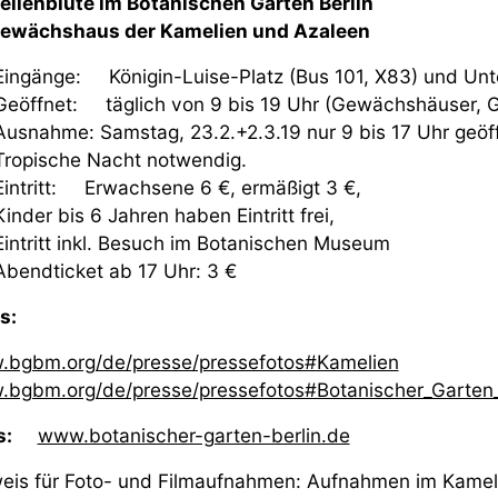
lienblüte im Botanischen Garten Berlin
ewächshaus der Kamelien und Azaleen
Eingänge: Königin-Luise-Platz (Bus 101, X83) und Unt
Geöffnet: täglich von 9 bis 19 Uhr (Gewächshäuser, 
Ausnahme: Samstag, 23.2.+2.3.19 nur 9 bis 17 Uhr geöff
Tropische Nacht notwendig.
Eintritt: Erwachsene 6 €, ermäßigt 3 €,
Kinder bis 6 Jahren haben Eintritt frei,
Eintritt inkl. Besuch im Botanischen Museum
Abendticket ab 17 Uhr: 3 €
os:
bgbm.org/de/presse/pressefotos#Kamelien
bgbm.org/de/presse/pressefotos#Botanischer_Garten_
s:
www.botanischer-garten-berlin.de
eis für Foto- und Filmaufnahmen: Aufnahmen im Kamel