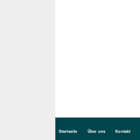
Sekundärmenu DE
Startseite
Über uns
Kontakt