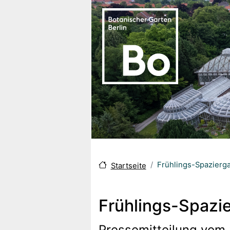
Direkt zum Inhalt
Frühlings-Spazierg
Startseite
Frühlings-Spazie
Pressemitteilung vom 