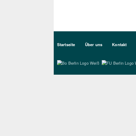
Sekundärmenu DE
Startseite
Über uns
Kontakt
Bo Berlin Logo Wei