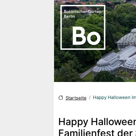
Direkt zum Inhalt
Happy Halloween Im 
Startseite
Happy Halloween 
Familienfest der