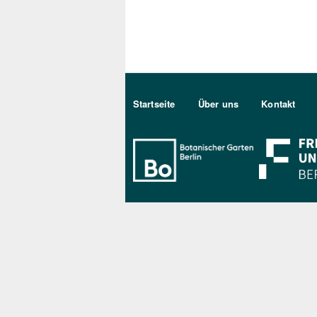
Sekundärmenu DE
Startseite
Über uns
Kontakt
Bo Berlin Log