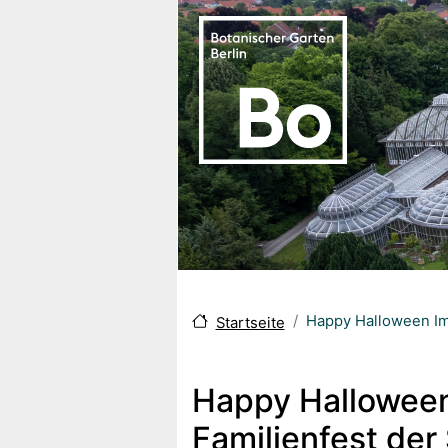
Direkt zum Inhalt
Happy Halloween Im 
Startseite
Happy Halloween 
Familienfest der