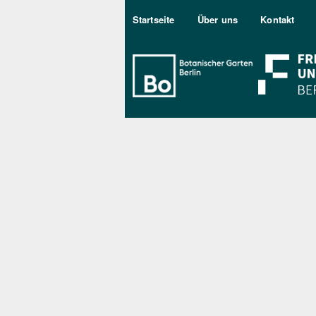
Sekundärmenu DE
Startseite
Über uns
Kontakt
Bo Berlin Log