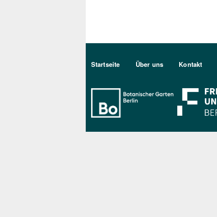
Sekundärmenu DE
Startseite
Über uns
Kontakt
Bo Berlin Log