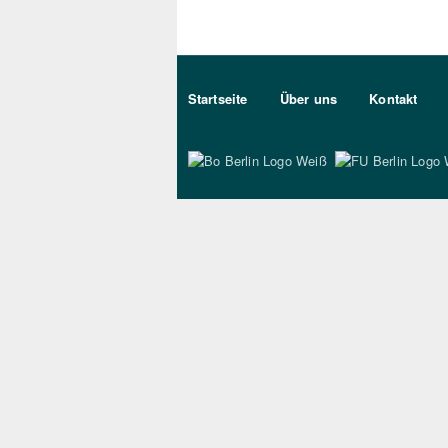
Sekundärmenu DE
Startseite
Über uns
Kontakt
Bo Berlin Logo Wei