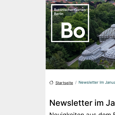
Direkt zum Inhalt
Newsletter Im Janu
Startseite
Newsletter im J
Neuigkeiten aus dem 