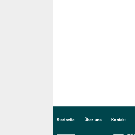
Sekundärmenu DE
Startseite
Über uns
Kontakt